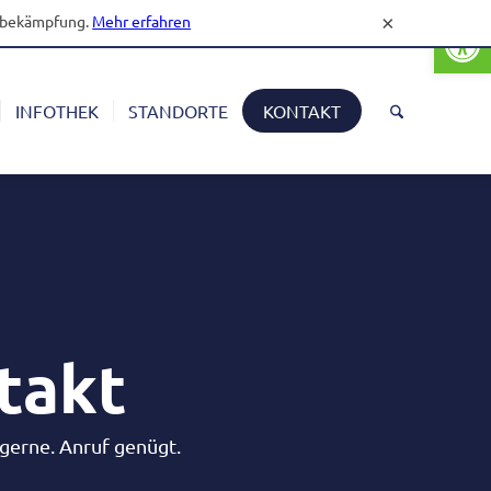
Open
gsbekämpfung.
Mehr erfahren
×
INFOTHEK
STANDORTE
KONTAKT
takt
 gerne. Anruf genügt.