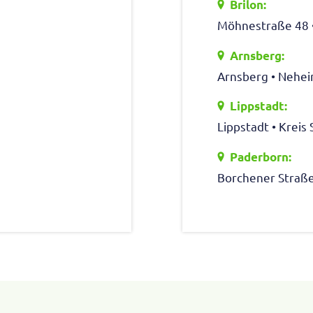
Brilon:
Möhne­straße 48 
Arns­berg:
Arns­berg • Nehe
Lipp­stadt:
Lipp­stadt • Krei
Pader­born:
Borchener Straße