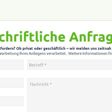
chriftliche Anfra
­dern? Ob privat oder geschäft­lich – wir melden uns zeitnah zu
bei­tung Ihres Anlie­gens verar­beitet. Weitere Infor­ma­tionen fi
Betreff
*
Nach­
richt
*