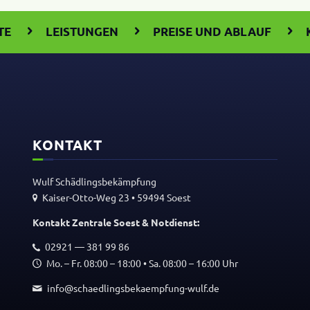
TE
LEISTUNGEN
PREISE UND ABLAUF
KONTAKT
Wulf Schäd­lings­be­kämp­fung
Kaiser-Otto-Weg 23 • 59494 Soest
Kontakt Zentrale Soest
&
Notdienst:
02921 — 381 99 86
Mo. – Fr. 08:00 – 18:00 • Sa. 08:00 – 16:00 Uhr
info@schaedlingsbekaempfung-wulf.de