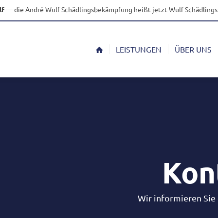
lf
— die André Wulf Schädlingsbekämpfung heißt jetzt Wulf Schädlin
LEISTUNGEN
ÜBER UNS
Kon
Wir infor­mieren Sie