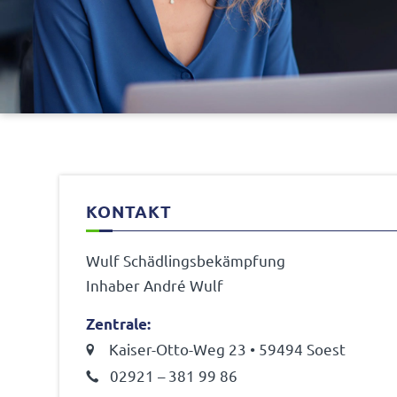
KONTAKT
Wulf Schäd­lings­be­kämp­fung
Inhaber André Wulf
Zentrale:
Kaiser-Otto-Weg 23 • 59494 Soest
02921 – 381 99 86