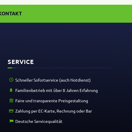
KONTAKT
SERVICE
Schneller Sofort­ser­vice (auch Notdienst)
Fami­li­en­be­trieb mit über 8 Jahren Erfahrung
Faire und trans­pa­rente Preisgestaltung
Zahlung per EC-Karte, Rech­nung oder Bar
Deut­sche Servicequalität