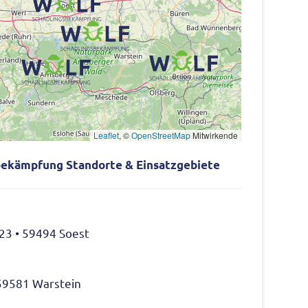
Leaflet
, ©
OpenStreetMap
Mitwirkende
be­kämp­fung Stand­orte
&
Einsatzgebiete
23 • 59494 Soest
59581 Warstein