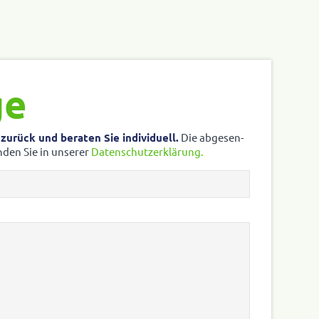
ge
rück und beraten Sie indi­vi­duell.
Die abge­sen­
nden Sie in unserer
Daten­schutz­er­klä­rung.