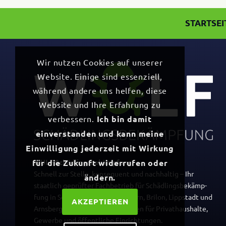
STARTSEI
Wir nutzen Cookies auf unserer
Website. Einige sind essenziell,
während andere uns helfen, diese
Website und Ihre Erfahrung zu
verbessern.
Ich bin damit
einverstanden und kann meine
Einwilligung jederzeit mit Wirkung
WULF
Schäd­lings­be­kämp­fung
für die Zukunft widerrufen oder
Schnell zur Stelle, konse­quent und nach­haltig – Ihr
ändern.
staat­lich geprüfter Fach­be­trieb für Schäd­lings­be­kämp­
fung in Soest, Warstein, Pader­born, Brilon, Lipp­stadt und
AKZEPTIEREN
Arns­berg. Profes­sio­nelle Lösungen für Privat­haus­halte,
Gewerbe und öffent­liche Einrichtungen.