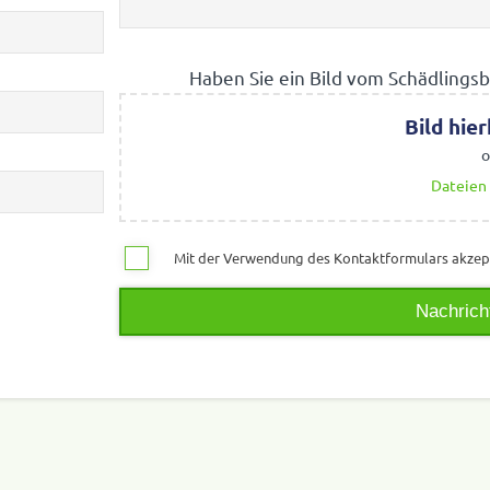
Haben Sie ein Bild vom Schäd­lings­b
Bilder
Bild hie
o
Dateien
Mit der Verwen­dung des Kontakt­for­mu­lars akzep