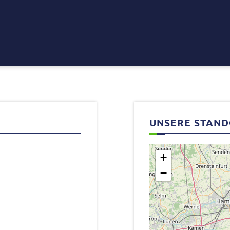
UNSERE STAN
+
−